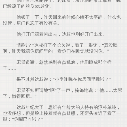
他理智地克制住了。起床后，发现他的桌上放着一碗
已经凉了的丝瓜rou片粥。
他顿了一下，昨天回来的时候心绪不太平静，什么也
没管，房门也忘了有没有关。
他打开门端着粥出去，达叔也刚好开门出来。
“醒啦？”达叔打了个哈欠说，看了一眼粥，“真没喝
啊，昨天我端你房间里的，看你们在睡觉就没叫你。”
宋景道谢，忽然感到有点尴尬，他们睡成那个样
子……
果不其然达叔说：“小季昨晚在你房间里睡啦？”
宋景不知所谓地“啊”了一声，掩饰地说：“他……太累
了，懒得回房。”
达叔年纪大了，思维有年龄大的人特有的淳朴单纯，
也没多想，但是脸上接着就有点疑惑，还歪头凑近了看了一
眼：“你嘴巴咋啦？”