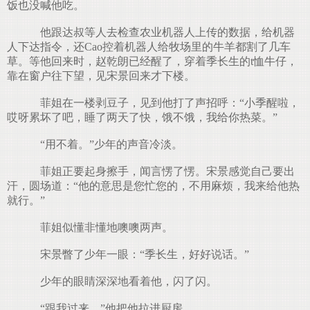
饭也没喊他吃。
他跟达叔等人去检查农业机器人上传的数据，给机器
人下达指令，还Cao控着机器人给牧场里的牛羊都割了几车
草。等他回来时，赵乾朗已经醒了，穿着季长生的t恤牛仔，
靠在窗户往下望，见宋景回来才下楼。
菲姐在一楼剥豆子，见到他打了声招呼：“小季醒啦，
哎呀累坏了吧，睡了两天了快，饿不饿，我给你热菜。”
“用不着。”少年的声音冷淡。
菲姐正要起身擦手，闻言愣了愣。宋景感觉自己要出
汗，圆场道：“他的意思是您忙您的，不用麻烦，我来给他热
就行。”
菲姐似懂非懂地噢噢两声。
宋景瞥了少年一眼：“季长生，好好说话。”
少年的眼睛深深地看着他，闪了闪。
“跟我过来。”他把他拉进厨房。