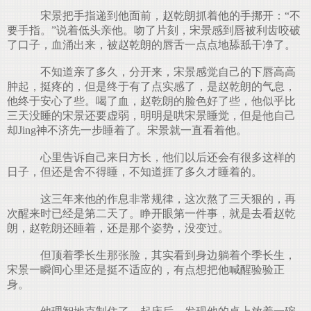
宋景把手指递到他面前，赵乾朗抓着他的手挪开：“不
要手指。”说着低头亲他。吻了片刻，宋景感到唇被利齿咬破
了口子，血涌出来，被赵乾朗的唇舌一点点地舔舐干净了。
不知道亲了多久，分开来，宋景感觉自己的下唇高高
肿起，挺疼的，但是终于有了点实感了，是赵乾朗的气息，
他终于安心了些。喝了血，赵乾朗的脸色好了些，他似乎比
三天没睡的宋景还要虚弱，明明是哄宋景睡觉，但是他自己
却Jing神不济先一步睡着了。宋景就一直看着他。
心里告诉自己来日方长，他们以后还会有很多这样的
日子，但还是舍不得睡，不知道捱了多久才睡着的。
这三年来他的作息非常规律，这次熬了三天狠的，再
次醒来时已经是第二天了。睁开眼第一件事，就是去看赵乾
朗，赵乾朗还睡着，还是那个姿势，没变过。
但顶着季长生那张脸，其实看到身边躺着个季长生，
宋景一瞬间心里还是挺不适应的，有点想把他喊醒验验正
身。