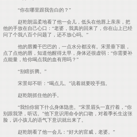
“你在哪里跟我告白的？”
赵乾朗温柔地看了他一会儿，低头在他唇上亲亲，把
他的手放在自己心口：“老婆，我真的回来了，你在山上已经
问了个我八百个问题了，还不放心吗。”
他的唇瓣干巴巴的，一点水分都没有。宋景垂下眼，
点了点他的唇，知道他醒得太早，身体还很虚弱：“你需要补
点能量，给你喝点我的血有用吗？”
“别瞎折腾。”
宋景却不听：“喝点儿。”说着就要咬手指。
赵乾朗抓住他的手。
“我怕你留下什么身体隐患。”宋景眉头一直拧着，“你
别跟我犟，听话。”他下意识用命令的口吻，对着季长生这张
脸，训小孩儿的语气下意识就出来了。
赵乾朗看了他一会儿：“好大的官威，老婆。”