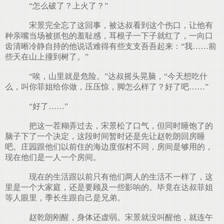
“怎么破了？上火了？”
宋景完全忘了这回事，被达叔看到这个伤口，让他有
种亲嘴当场被抓包的羞耻感，耳根子一下子就红了，一向口
齿清晰冷静自持的他说话难得有些支支吾吾起来：“我……前
些天在山上撞到树了。”
“唉，山里就是危险。”达叔摇头晃脑，“今天想吃什
么，叫你菲姐给你做，压压惊，脚怎么样了？好了吧……”
“好了……”
把这一茬糊弄过去，宋景松了口气，但同时睡饱了的
脑子下了一个决定，这段时间暂时还是先让赵乾朗回房睡
吧。庄园跟他们以前住的海边度假村不同，房间是够用的，
现在他们是一人一个房间。
现在的生活跟以前只有他们两人的生活不一样了，这
里是一个大家庭，还是要顾及一些影响的。毕竟在达叔菲姐
等人眼里，季长生跟自己是兄弟。
赵乾朗刚醒，身体还虚弱。宋景就没叫醒他，就连午