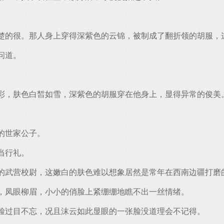
楚的很。那人身上穿得深紫色的云锦，被制成了翻折领的胡服，
问道。
彩，肤色白皙如雪，深紫色的胡服穿在他身上，显得异常的俊美
的世家公子。
当行礼。
的武营校尉，这嫩白的肤色难以想象居然是常年在西南边疆打磨
，凤眼柳眉，小小的俏脸上紧绷绷地瞧不出一丝情绪。
脸过目不忘，况且沫云如此显眼的一张脸没道理会不记得。