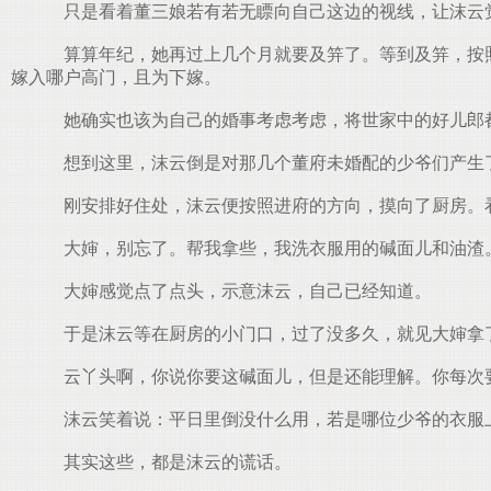
只是看着董三娘若有若无瞟向自己这边的视线，让沫云
算算年纪，她再过上几个月就要及笄了。等到及笄，按照
嫁入哪户高门，且为下嫁。
她确实也该为自己的婚事考虑考虑，将世家中的好儿郎
想到这里，沫云倒是对那几个董府未婚配的少爷们产生
刚安排好住处，沫云便按照进府的方向，摸向了厨房。
大婶，别忘了。帮我拿些，我洗衣服用的碱面儿和油渣
大婶感觉点了点头，示意沫云，自己已经知道。
于是沫云等在厨房的小门口，过了没多久，就见大婶拿
云丫头啊，你说你要这碱面儿，但是还能理解。你每次
沫云笑着说：平日里倒没什么用，若是哪位少爷的衣服
其实这些，都是沫云的谎话。