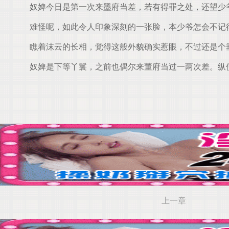
奴婢今日是第一次来墨府当差，若有得罪之处，还望少
难怪呢，如此令人印象深刻的一张脸，本少爷怎会不记
瞧着沫云的长相，觉得这般外貌确实惹眼，不过还是个垂
奴婢是下等丫鬟，之前也偶尔来董府当过一两次差。纵使
上一章