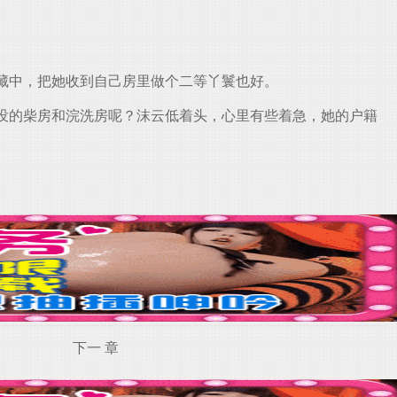
藏中，把她收到自己房里做个二等丫鬟也好。
没的柴房和浣洗房呢？沫云低着头，心里有些着急，她的户籍
下一 章