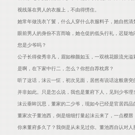
视线落在男人的衣服上，不由得愣住。
她常年做洗衣丫鬟，什么人穿什么衣服料子，她自然清
眼前男人的身份不言而喻，她仓促的低头行礼，迟疑地
您是少爷吗？
公子长得俊秀非凡，眉如柳颜如玉，一双桃花眼流光溢
是啊，在下家中行二，怎么？你想自荐枕席？
听了这话，沫云一怔，初次见面，居然有说话这般唐突
并非如此。只是怎么说，我也是董府下人，见到少爷理
沫云垂眸沉思，董家的二少爷，现如今已经是官居四品
董家次子董池西，倒是细细打量起沫云来了，一点樱唇
你来董府多久了？我倒是从未见过你。董池西自认对人