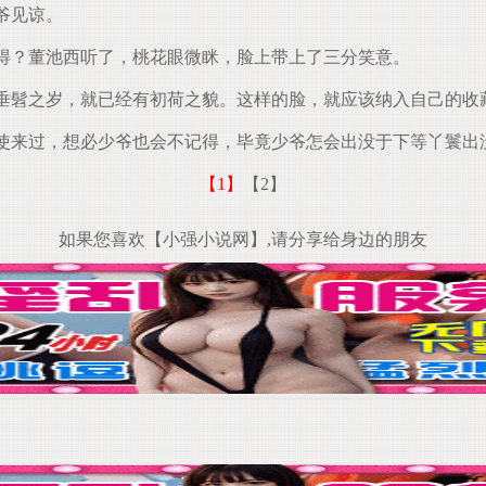
爷见谅。
得？董池西听了，桃花眼微眯，脸上带上了三分笑意。
髫之岁，就已经有初荷之貌。这样的脸，就应该纳入自己的收
来过，想必少爷也会不记得，毕竟少爷怎会出没于下等丫鬟出
【1】
【2】
如果您喜欢【小强小说网】,请分享给身边的朋友