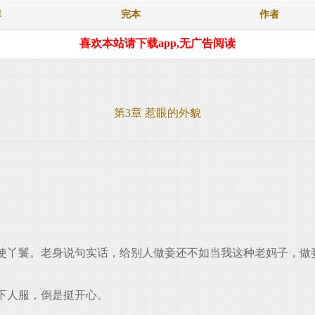
库
完本
作者
喜欢本站请下载app,无广告阅读
第3章 惹眼的外貌
丫鬟。老身说句实话，给别人做妾还不如当我这种老妈子，做
下人服，倒是挺开心。