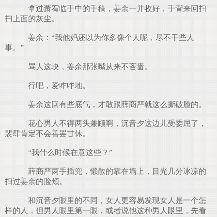
拿过萧宥临手中的手稿，姜余一并收好，手背来回扫
扫上面的灰尘。
姜余：“我他妈还以为你多像个人呢，尽不干些人
事。”
骂人这块，姜余那张嘴从来不吝啬。
行吧，爱咋咋地。
姜余这回有些底气，才敢跟薛商严就这么撕破脸的。
花心男人不得两头兼顾啊，沉音夕这边儿受委屈了，
裴肆肯定不会善罢甘休。
“我什么时候在意这些？”
薛商严两手插兜，懒散的靠在墙上，目光几分冰凉的
扫过姜余的脸颊。
和沉音夕眼里的不同，女人更容易发现女人是一个怎
样的人，但男人眼里第一眼，或者说他这种男人眼里，先看