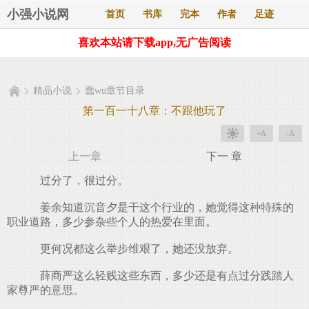
小强小说网
首页
书库
完本
作者
足迹
喜欢本站请下载app,无广告阅读
精品小说
蠢wu章节目录
第一百一十八章：不跟他玩了
+A
-A
上一章
下一 章
过分了，很过分。
姜余知道沉音夕是干这个行业的，她觉得这种特殊的
职业道路，多少参杂些个人的热爱在里面。
更何况都这么举步维艰了，她还没放弃。
薛商严这么轻贱这些东西，多少还是有点过分践踏人
家尊严的意思。