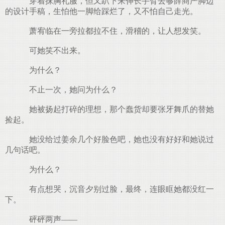
穿着抹胸礼服，但又趴下来伸长手臂去够薛商严脚边
的设计手稿，生怕他一脚给踩烂了，又不怕自己走光。
萧宥临在一旁拉都拉不住，滑稽的，让人想发笑。
可她笑不出来。
为什么？
不止一次，她问为什么？
她被扬起打碎的理想，那个蠢货却要张牙舞爪的替她
捡起。
她没给过姜余几个好脸色吧，她也没有好好和她说过
几句话吧。
为什么？
有点想哭，沉音夕别过脸，最终，连眼眶她都没红一
下。
砰砰两声——