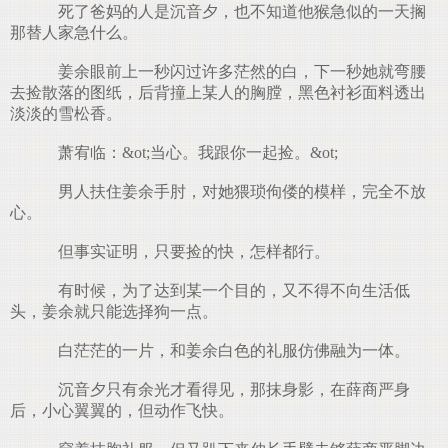
死了爸妈的人是沉音夕，也不知道他猴急似的一天搁
那替人家急什么。
姜余眼前上一秒闪过许多茫然的白，下一秒她就弯腰
去捡散落的图纸，后背撞上某人的胸膛，黑色衬衫面料透出
淡淡的雪松香。
萧宥临：&ot;当心。我跟你一起捡。&ot;
男人扶住姜余手肘，对她猥琐佝偻的模样，完全不放
心。
但事实证明，只要捡的快，怎样都行。
有时候，为了达到某一个目的，又不得不向生活低
头，姜余就只能选择狗一点。
白茫茫的一片，和姜余白色的礼服仿佛融为一体。
沉音夕只有余光才看得见，那抹身影，在薛商严身
后，小心翼翼的，但动作飞快。