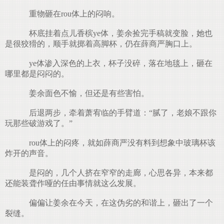
重物砸在rou体上的闷响。
杯底挂着点儿香槟ye体，姜余捡完手稿就变脸，她也
是很狡猾的，顺手就掷着高脚杯，仍在薛商严胸口上。
ye体渗入深色的上衣，杯子没碎，落在地毯上，砸在
哪里都是闷闷的。
姜余面色不愉，但还是有些害怕。
后退两步，牵着萧宥临的手臂道：“腻了，老娘不跟你
玩那些破游戏了。”
rou体上的闷疼，就如薛商严没有料到想象中玻璃杯该
炸开的声音。
是闷的，几个人挤在窄窄的走廊，心思各异，本来都
还能装聋作哑的任由事情就这么发展。
偏偏让姜余在今天，在这伪劣的和谐上，砸出了一个
裂缝。