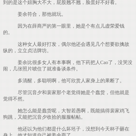
到的是这个妞胸大不大，屁股翘不翘，脸蛋好不好看。
姜余符合，那他就玩。
因为在薛商严的第一眼里，她是个有点儿虚荣爱钱
的。
这种女人最好打发，偶尔他还会遇见几个想要欲擒故
纵的，立立贞洁牌坊。
姜余比很多女人有本事啊，他下药把人Cao了，没哭没
闹，几张照片唬住了就准备谈条件。
多清醒，多聪明啊，他可欣赏人家身上的果断了。
尽管沉音夕和裴家那个老觉得她是个蠢货，但他就是
觉得不然。
她怎么能是蠢货呢，大智若愚啊，既能搞得裴家鸡飞
狗跳，又能把沉音夕收拾的服服帖帖。
他还以为他们都是什么坏坯子，没想到今天杯子砸在
身上，他才知道自己被姜余耍了。