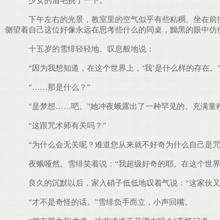
少女的眉毛挑了一下。
下午左右的光景，教室里的空气似乎有些粘稠。坐在前排
侧望着自己这位好像永远在思考些什么的同桌，黝黑的眼中仿
十五岁的雪绯轻轻地、叹息般地说：
“因为我想知道，在这个世界上，‘我’是什么样的存在。
“……那是什么？”
“是梦想……吧。”她冲夜蛾露出了一种罕见的、充满童稚
“这跟咒术师有关吗？”
“为什么会无关呢？难道您从来就不好奇为什么自己是咒
夜蛾哑然。雪绯笑着说：“我超级好奇的耶。在这个世界
良久的沉默以后，家入硝子低低地叹着气说：“这家伙又
“才不是奇怪的话。”雪绯负手而立，小声回嘴。