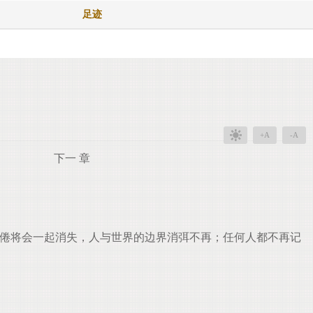
足迹
+A
-A
下一 章
疲倦将会一起消失，人与世界的边界消弭不再；任何人都不再记