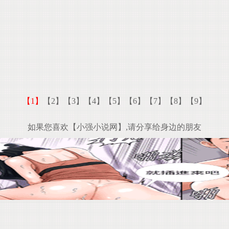
【1】
【2】
【3】
【4】
【5】
【6】
【7】
【8】
【9】
如果您喜欢【小强小说网】,请分享给身边的朋友