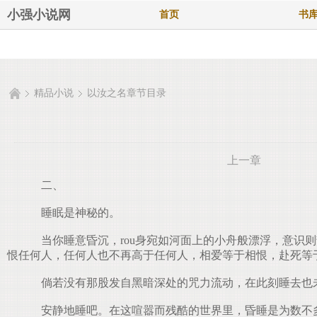
小强小说网
首页
书
精品小说
以汝之名章节目录
上一章
二、
睡眠是神秘的。
当你睡意昏沉，rou身宛如河面上的小舟般漂浮，意识
恨任何人，任何人也不再高于任何人，相爱等于相恨，赴死等
倘若没有那股发自黑暗深处的咒力流动，在此刻睡去也
安静地睡吧。在这喧嚣而残酷的世界里，昏睡是为数不