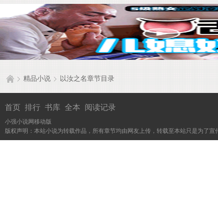
精品小说
以汝之名章节目录
首页
排行
书库
全本
阅读记录
小强小说网移动版
版权声明：本站小说为转载作品，所有章节均由网友上传，转载至本站只是为了宣