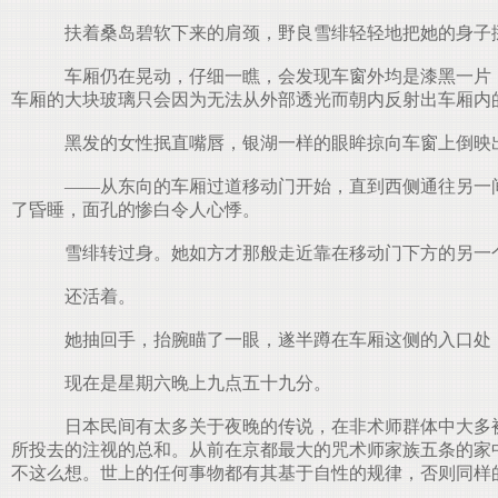
扶着桑岛碧软下来的肩颈，野良雪绯轻轻地把她的身子
车厢仍在晃动，仔细一瞧，会发现车窗外均是漆黑一片，
车厢的大块玻璃只会因为无法从外部透光而朝内反射出车厢内
黑发的女性抿直嘴唇，银湖一样的眼眸掠向车窗上倒映
——从东向的车厢过道移动门开始，直到西侧通往另一间
了昏睡，面孔的惨白令人心悸。
雪绯转过身。她如方才那般走近靠在移动门下方的另一
还活着。
她抽回手，抬腕瞄了一眼，遂半蹲在车厢这侧的入口处，
现在是星期六晚上九点五十九分。
日本民间有太多关于夜晚的传说，在非术师群体中大多被
所投去的注视的总和。从前在京都最大的咒术师家族五条的家
不这么想。世上的任何事物都有其基于自性的规律，否则同样