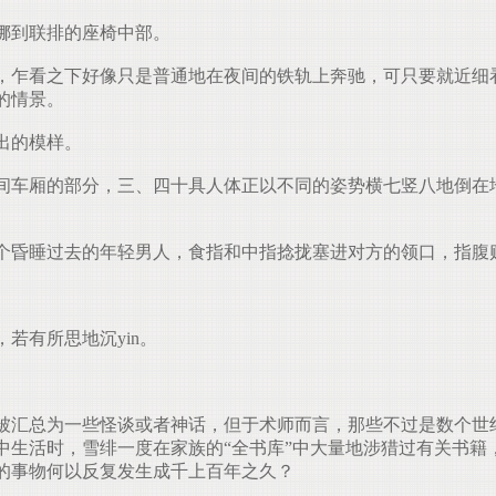
挪到联排的座椅中部。
乍看之下好像只是普通地在夜间的铁轨上奔驰，可只要就近细
的情景。
出的模样。
车厢的部分，三、四十具人体正以不同的姿势横七竖八地倒在
个昏睡过去的年轻男人，食指和中指捻拢塞进对方的领口，指腹
若有所思地沉yin。
汇总为一些怪谈或者神话，但于术师而言，那些不过是数个世
中生活时，雪绯一度在家族的“全书库”中大量地涉猎过有关书籍
的事物何以反复发生成千上百年之久？