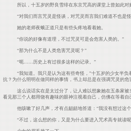
所以，十五岁的野良雪绯在东京咒高的课堂上曾如此对
“对我们而言咒灵是怪谈，对咒灵而言我们难道不也是怪
她的老师夜蛾正道只是有些头疼地看着她。
“你说的好像有道理，不过咒灵可是会危害人类的。”
“那为什么不是人类危害咒灵呢？”
“呃……历史上有过很多这样的记录。”
“我知道。我只是认为这有些奇怪，”十五岁的少女半负
抗？为什么明明在做同样的事情，书上却总是在强调咒灵的危
这么说话实在是太过分了，让人难以想象她在五条家被当
看见那三个人都用饶有趣味的眼神注视着自己，仿佛在等着自
他咳嗽了好几声，才有点龃龉地答道：“我没有想过这个
“不过，这么想的你，又是为什么要进入咒术高专就读呢