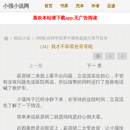
小强小说网
首页
书库
完本
作者
足迹
喜欢本站请下载app,无广告阅读
精品小说
[柯南]在柯学世界中拥有超能力章节目录
（24）我才不和零抢哥哥呢
+A
-A
上一章
下一 章
萩原研二表面上看不出问题，立花流实在担心，不管
有没有问题先送医院再说。所以报警的同时还打了急救电话
喊了救护车。
小蒲玲子已经冷静下来，在等待的这段时间，立花流
先了解了一下情况。
简单来说萩原研二就是纯纯是好心倒大霉。
起因果然是在联谊上，萩原研二太受欢迎，让小蒲玲