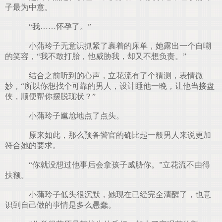
子最为中意。
“我……怀孕了。”
小蒲玲子无意识抓紧了裹着的床单，她露出一个自嘲
的笑容，“我不敢打胎，他威胁我，却又不想负责。”
结合之前听到的心声，立花流有了个猜测，表情微
妙，“所以你想找个可靠的男人，设计睡他一晚，让他当接盘
侠，顺便帮你摆脱现状？”
小蒲玲子尴尬地点了点头。
原来如此，那么预备警官的确比起一般男人来说更加
符合她的要求。
“你就没想过他事后会拿孩子威胁你。”立花流不由得
扶额。
小蒲玲子低头很沉默，她现在已经完全清醒了，也意
识到自己做的事情是多么愚蠢。