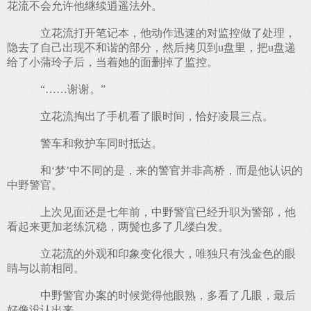
花流不会允许他继续逍遥法外。
立花流打开笔记本，他动作迅速的对监控做了处理，
隐去了自己出现不和谐的部分，然后拷贝到u盘里，把u盘递
给了小蒲玲子后，当着她的面删掉了监控。
“……谢谢。”
立花流掏出了手机看了眼时间，恰好凌晨三点。
警车和救护车同时抵达。
和‘梦’中不同的是，来的警官并非高桥，而是他认识的
中野警官。
上次见面还是七年前，中野警官已经升职为警部，他
看起来更加老练沉稳，两鬓也多了几缕白发。
立花流的外观和印象变化很大，唯独只有浅金色的眼
睛与以前相同。
中野警官办案的时候觉得他眼熟，多看了几眼，最后
好像没认出来。