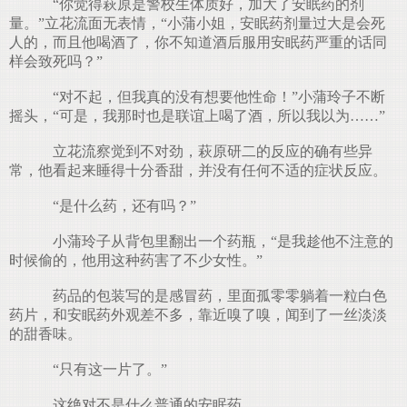
“你觉得萩原是警校生体质好，加大了安眠药的剂
量。”立花流面无表情，“小蒲小姐，安眠药剂量过大是会死
人的，而且他喝酒了，你不知道酒后服用安眠药严重的话同
样会致死吗？”
“对不起，但我真的没有想要他性命！”小蒲玲子不断
摇头，“可是，我那时也是联谊上喝了酒，所以我以为……”
立花流察觉到不对劲，萩原研二的反应的确有些异
常，他看起来睡得十分香甜，并没有任何不适的症状反应。
“是什么药，还有吗？”
小蒲玲子从背包里翻出一个药瓶，“是我趁他不注意的
时候偷的，他用这种药害了不少女性。”
药品的包装写的是感冒药，里面孤零零躺着一粒白色
药片，和安眠药外观差不多，靠近嗅了嗅，闻到了一丝淡淡
的甜香味。
“只有这一片了。”
这绝对不是什么普通的安眠药。