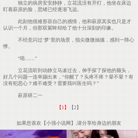
独立的病房安安静静，立花流没有开灯，他坐在床边
盯着萩原的脸，思绪已经逐渐飞远。
此刻他很难形容自己的感情，他和萩原其实也只是才
认识一个月，但那双紫眸却给了他十分深刻的印象。
不经意闪过‘梦’里的场景，指尖微微抽搐，感到一阵心
悸。
“唔……”
立花流听到动静立马凑过去，伸手探了探他的额头，
好几个问题一连串蹦出来，“你醒了？头疼不疼？晕不晕？有
没有犯恶心？难不难受？需要我叫医生吗？”
萩原研二一
【1】
【2】
如果您喜欢【小强小说网】,请分享给身边的朋友